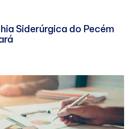
ia Siderúrgica do Pecém
ará