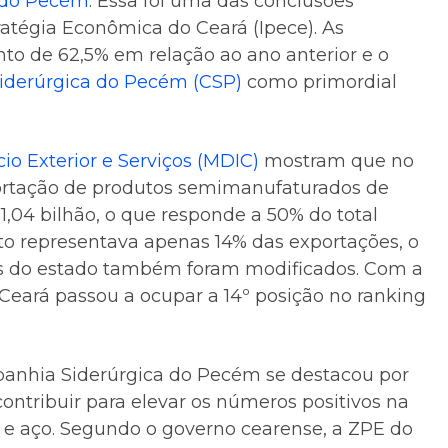
do Pecém
. Essa foi uma das conclusões
ratégia Econômica do Ceará (Ipece). As
to de 62,5% em relação ao ano anterior e o
derúrgica do Pecém (CSP)
como primordial
io Exterior e Serviços (MDIC)
mostram que no
ortação de produtos semimanufaturados de
,04 bilhão, o que responde a 50% do total
to representava apenas 14% das exportações, o
es do estado também foram modificados. Com a
Ceará passou a ocupar a 14º posição no ranking
panhia Siderúrgica do Pecém se destacou por
ontribuir para elevar os números positivos na
 e aço. Segundo o governo cearense, a ZPE do