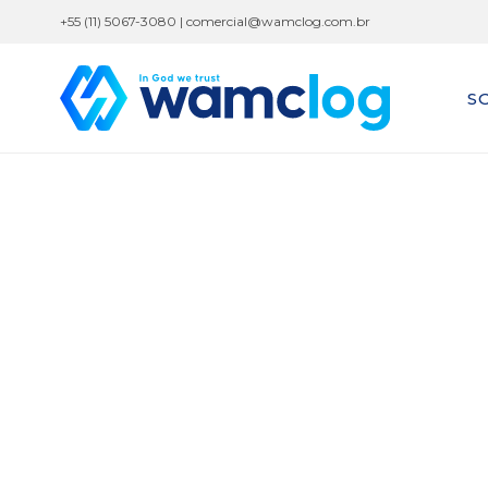
+55 (11) 5067-3080 |
comercial@wamclog.com.br
S