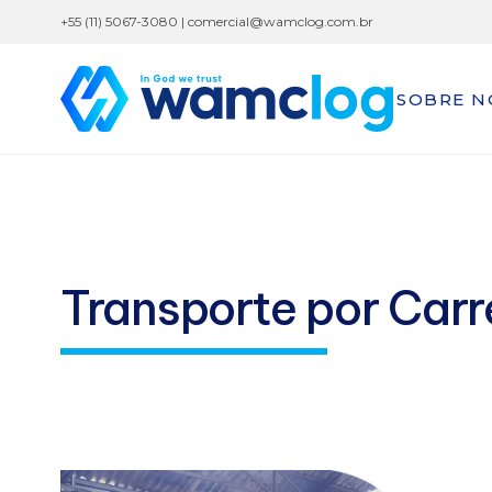
+55 (11) 5067-3080 |
comercial@wamclog.com.br
SOBRE N
Transporte por Carr