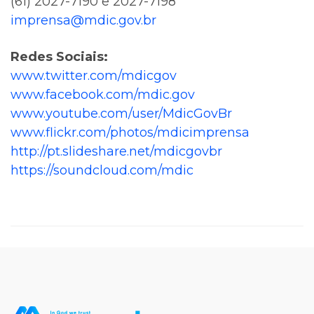
(61) 2027-7190 e 2027-7198
imprensa@mdic.gov.br
Redes Sociais:
www.twitter.com/mdicgov
www.facebook.com/mdic.gov
www.youtube.com/user/MdicGovBr
www.flickr.com/photos/mdicimprensa
http://pt.slideshare.net/mdicgovbr
https://soundcloud.com/mdic