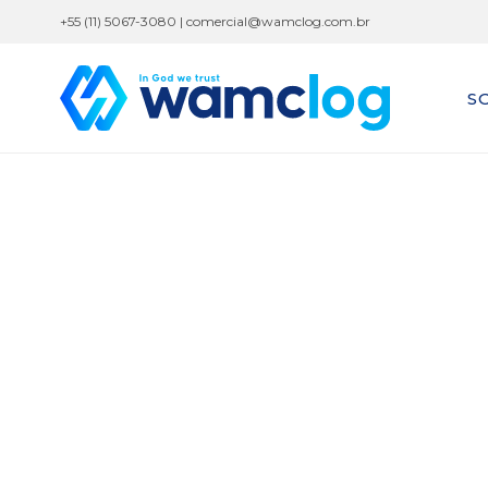
+55 (11) 5067-3080 |
comercial@wamclog.com.br
S