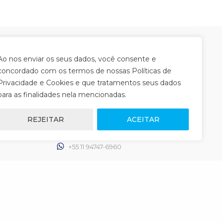
Ao nos enviar os seus dados, você consente e
concordado com os termos de nossas Políticas de
ENTRE EM CONTATO
Privacidade e Cookies e que tratamentos seus dados
para as finalidades nela mencionadas.
 conheça
Deixe seus produtos nas mãos de quem
cipais
conhece de importação e exportação.
Fale com nossa equipe!
REJEITAR
ACEITAR
comercial@wamclog.com.br
+55 11 94747-6960