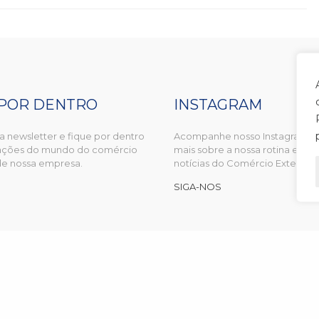
 POR DENTRO
INSTAGRAM
a newsletter e fique por dentro
Acompanhe nosso Instagram e
zações do mundo do comércio
mais sobre a nossa rotina e prin
 de nossa empresa.
notícias do Comércio Exterior.
SIGA-NOS
m parceria com
Comexland
.