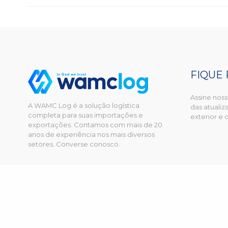
FIQUE
Assine noss
A WAMC Log é a solução logística
das atuali
completa para suas importações e
exterior e
exportações. Contamos com mais de 20
anos de experiência nos mais diversos
setores. Converse conosco.
© 2025 WAMC Logística. Todos os direitos reservados. By
Zwei Arts
e